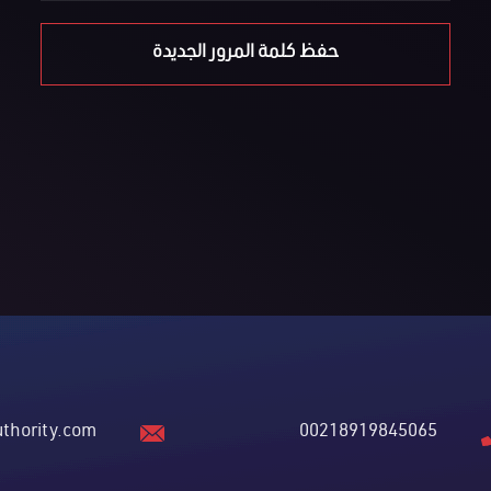
uthority.com
00218919845065